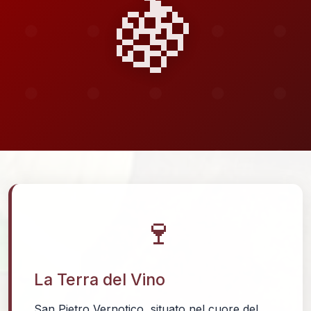
🍇
🍷
La Terra del Vino
San Pietro Vernotico, situato nel cuore del