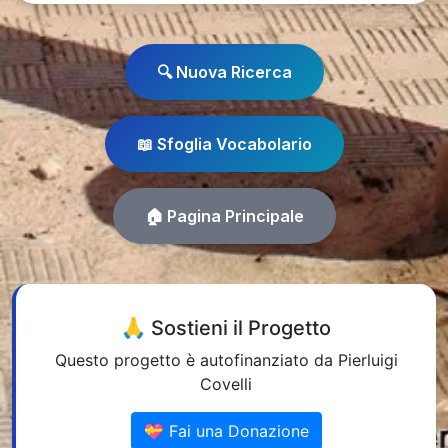
🔍 Nuova Ricerca
📖 Sfoglia Vocabolario
🏠 Pagina Principale
🙏 Sostieni il Progetto
Questo progetto è autofinanziato da Pierluigi
Covelli
💝 Fai una Donazione