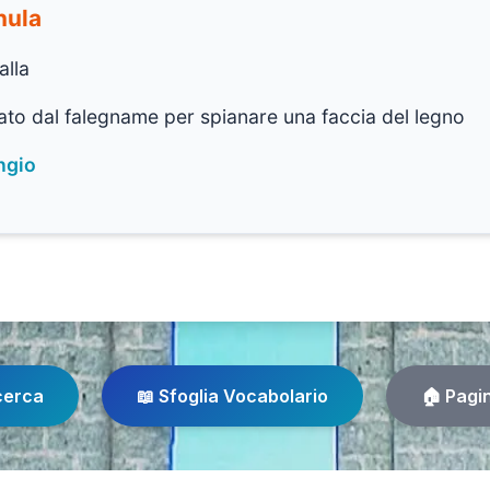
nula
alla
ato dal falegname per spianare una faccia del legno
ngio
cerca
📖 Sfoglia Vocabolario
🏠 Pagi