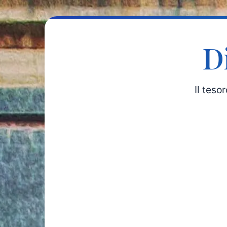
D
Il teso