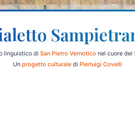
ialetto Sampietra
ro linguistico di
San Pietro Vernotico
nel cuore del 
Un
progetto culturale
di
Pierluigi Covelli