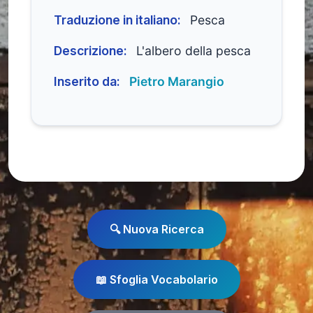
Traduzione in italiano:
Pesca
Descrizione:
L'albero della pesca
Inserito da:
Pietro Marangio
🔍 Nuova Ricerca
📖 Sfoglia Vocabolario