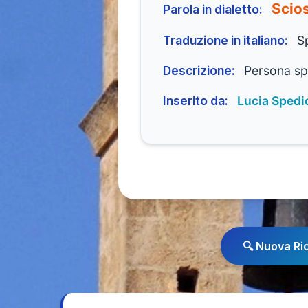
Scio
Parola in dialetto:
Traduzione in italiano:
S
Descrizione:
Persona sp
Inserito da:
Lucia Spedi
🔍 Nuova Ri