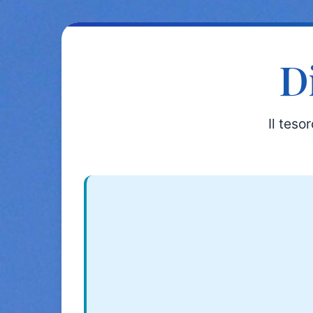
D
Il teso