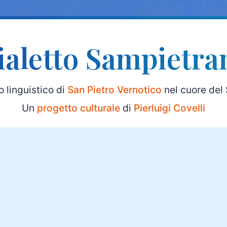
ialetto Sampietra
ro linguistico di
San Pietro Vernotico
nel cuore del 
Un
progetto culturale
di
Pierluigi Covelli