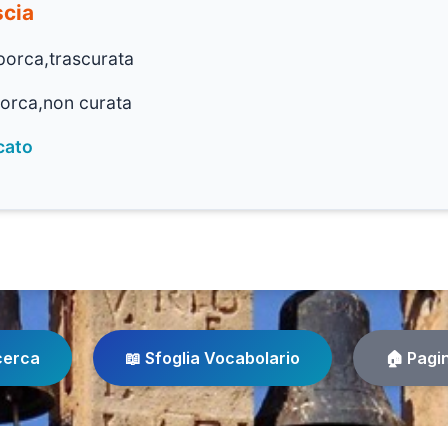
scia
porca,trascurata
orca,non curata
cato
cerca
📖 Sfoglia Vocabolario
🏠 Pagi