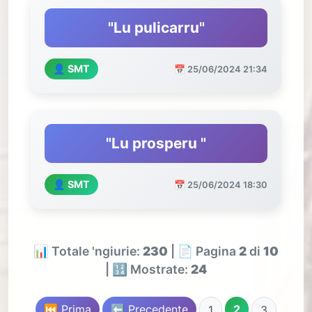
"Lu pulicarru"
👤 SMT
📅 25/06/2024 21:34
"Lu prosperu "
👤 SMT
📅 25/06/2024 18:30
📊 Totale 'ngiurie:
230
| 📄 Pagina
2
di
10
| 🔢 Mostrate:
24
⏮️ Prima
⬅️ Precedente
2
1
3